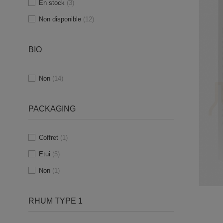
En stock
(3)
Non disponible
(12)
BIO
Non
(14)
PACKAGING
Coffret
(1)
Etui
(5)
Non
(1)
RHUM TYPE 1