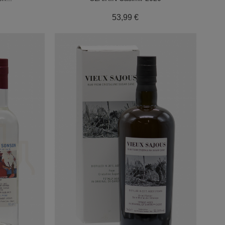
x
Prix
53,99 €