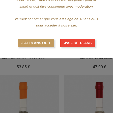
Pour rappel, l'abus d’alcool est dangereux pour la
santé et doit être consommé avec modération.
Veuillez confirmer que vous êtes âgé de 18 ans ou +
pour accéder à notre site.
J'AI 18 ANS OU +
J'AI - DE 18 ANS
CLAIRIN
CLAIRIN
CLAIRIN Sonson 2018 70cl
CLAIRIN Vaval 2018 
Prix
Pri
53,85 €
47,99 €