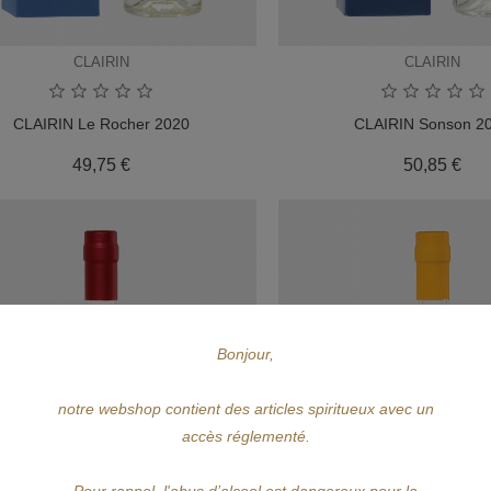
CLAIRIN
CLAIRIN
CLAIRIN Le Rocher 2020
CLAIRIN Sonson 2
Prix
Pri
49,75 €
50,85 €
Bonjour,
notre webshop contient des articles spiritueux avec un
accès réglementé.