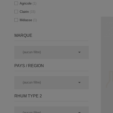
Agricole
(1)
Clairin
(15)
Mélasse
(1)
MARQUE

(aucun filtre)
PAYS / REGION

(aucun filtre)
RHUM TYPE 2

(aucun filtre)