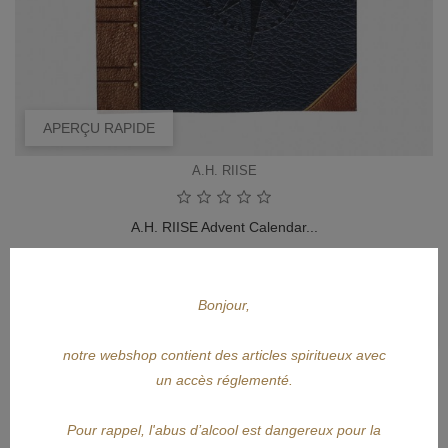
APERÇU RAPIDE
A.H. RIISE
A.H. RIISE Advent Calendar...
Prix
82,85 €
Bonjour,
AJOUTER AU PANIER
notre webshop contient des articles spiritueux avec
un accès réglementé.
Pour rappel, l'abus d’alcool est dangereux pour la