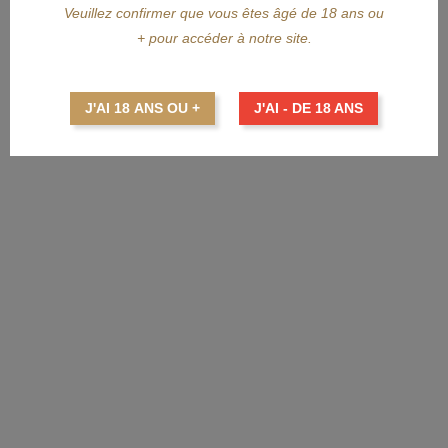
Veuillez confirmer que vous êtes âgé de 18 ans ou
APERÇU RAPIDE
+ pour accéder à notre site.
PORT CHARLOTTE
J'AI 18 ANS OU +
J'AI - DE 18 ANS
PORT CHARLOTTE OLC:1 2010 70cl
Prix
125,00 €
AJOUTER AU PANIER