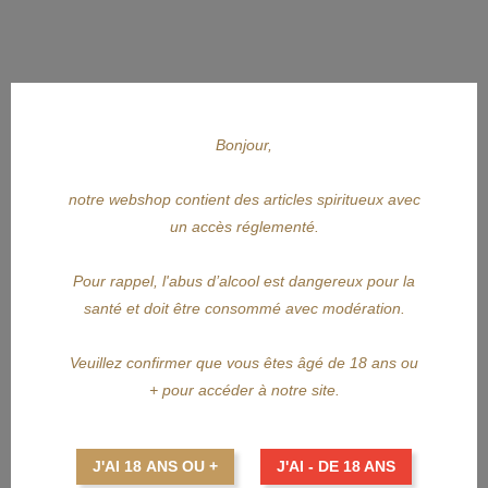
Bonjour,
notre webshop contient des articles spiritueux avec
un accès réglementé.
APERÇU RAPIDE
Pour rappel, l'abus d’alcool est dangereux pour la
BRUICHLADDICH
santé et doit être consommé avec modération.
BRUICHLADDICH The Organic...
Veuillez confirmer que vous êtes âgé de 18 ans ou
Prix
77,99 €
+ pour accéder à notre site.
AJOUTER AU PANIER
J'AI 18 ANS OU +
J'AI - DE 18 ANS