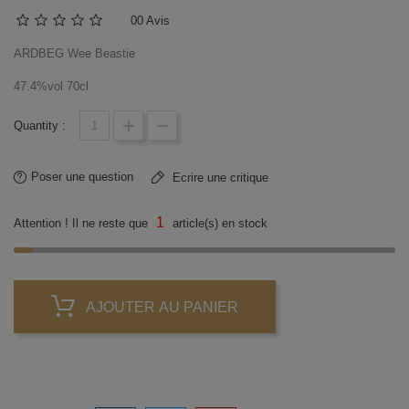
0
0 Avis
ARDBEG Wee Beastie
47.4%vol 70cl
Quantity :
Poser une question
Ecrire une critique
1
Attention ! Il ne reste que
article(s) en stock
AJOUTER AU PANIER