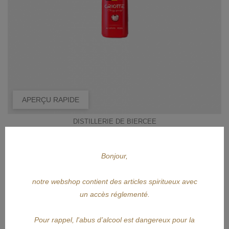
APERÇU RAPIDE
DISTILLERIE DE BIERCEE
BIERCEE Griotte 20cl
Bonjour,
Prix
10,85 €
notre webshop contient des articles spiritueux avec
un accès réglementé.
AJOUTER AU PANIER
Pour rappel, l'abus d’alcool est dangereux pour la