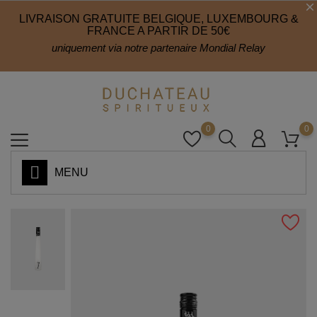
LIVRAISON GRATUITE BELGIQUE, LUXEMBOURG &
FRANCE A PARTIR DE 50€
uniquement via notre partenaire Mondial Relay
0
0
MENU