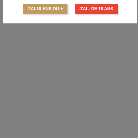
J'AI 18 ANS OU +
J'AI - DE 18 ANS
APERÇU RAPIDE
GRAND MARNIER
GRAND MARNIER Cuvée Du...
Prix
98,25 €
AJOUTER AU PANIER