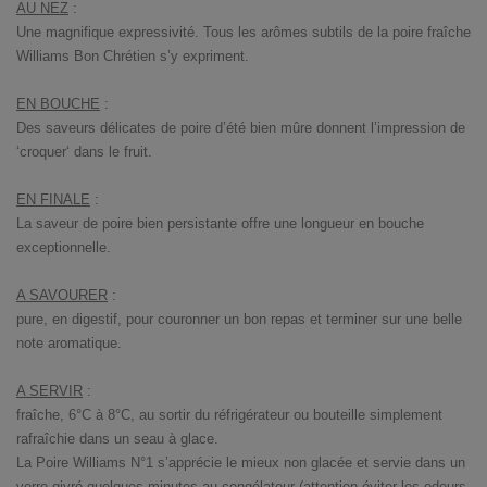
AU NEZ
:
Une magnifique expressivité. Tous les arômes subtils de la poire fraîche
Williams Bon Chrétien s’y expriment.
EN BOUCHE
:
Des saveurs délicates de poire d’été bien mûre donnent l’impression de
‘croquer‘ dans le fruit.
EN FINALE
:
La saveur de poire bien persistante offre une longueur en bouche
exceptionnelle.
A SAVOURER
:
pure, en digestif, pour couronner un bon repas et terminer sur une belle
note aromatique.
A SERVIR
:
fraîche, 6°C à 8°C, au sortir du réfrigérateur ou bouteille simplement
rafraîchie dans un seau à glace.
La Poire Williams N°1 s’apprécie le mieux non glacée et servie dans un
verre givré quelques minutes au congélateur (attention éviter les odeurs