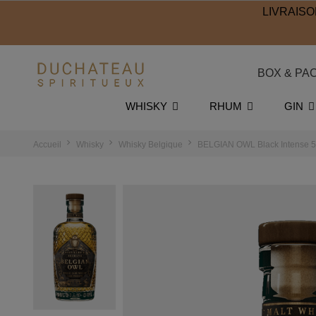
LIVRAISO
BOX & PA
WHISKY
RHUM
GIN
Accueil
Whisky
Whisky Belgique
BELGIAN OWL Black Intense 5