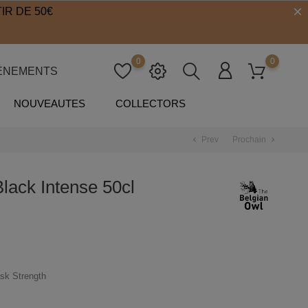
IR DE 50€
0
0
ÉNEMENTS
NOUVEAUTES
COLLECTORS
Prev
Prochain
chevron_left
chevron_right
ack Intense 50cl
sk Strength