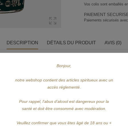
Vos colis sont emballés en
PAIEMENT SECURIS
Paiements sécurisés avec
DESCRIPTION
DÉTAILS DU PRODUIT
AVIS (0)
de diversifier l’agriculture locale en la valorisant par la création d’un Belgia
Bonjour,
de bourbon neufs en chêne blanc américain "Quercus alba".
notre webshop contient des articles spiritueux avec un
ght.
accès réglementé.
evé.
Pour rappel, l'abus d’alcool est dangereux pour la
santé et doit être consommé avec modération.
 chaque bouteille d’Intense. Parfois plus vanillé, parfois plus brioché, chaque
 Surprenants de multiples arômes et d’intensité, ces whiskys sont l’aboutisse
ses du malt distillé et laisse le témoignage fruité et boisé de notre Terroir un
Veuillez confirmer que vous êtes âgé de 18 ans ou +