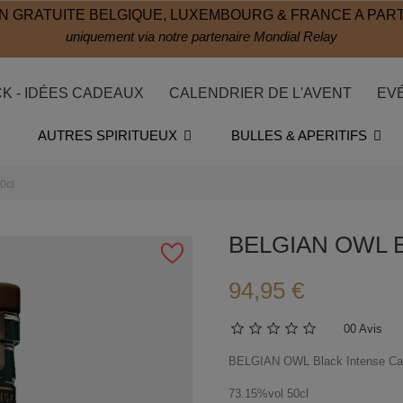
N GRATUITE BELGIQUE, LUXEMBOURG & FRANCE A PART
uniquement via notre partenaire Mondial Relay
CK - IDÉES CADEAUX
CALENDRIER DE L'AVENT
EV
AUTRES SPIRITUEUX
BULLES & APERITIFS
0cl
BELGIAN OWL Bl
94,95 €
0
0 Avis
BELGIAN OWL Black Intense Ca
73.15%vol 50cl