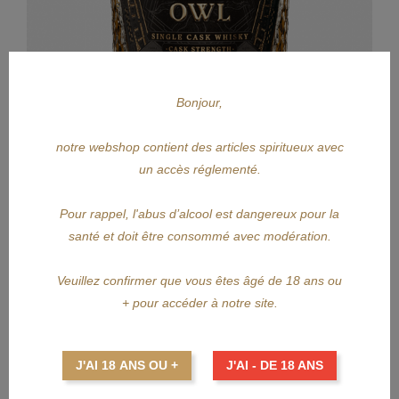
Bonjour,
notre webshop contient des articles spiritueux avec
APERÇU RAPIDE
un accès réglementé.
BELGIAN OWL
Pour rappel, l'abus d’alcool est dangereux pour la
santé et doit être consommé avec modération.
BELGIAN OWL Black Intense 50cl
Veuillez confirmer que vous êtes âgé de 18 ans ou
Prix
94,95 €
+ pour accéder à notre site.
AJOUTER AU PANIER
J'AI 18 ANS OU +
J'AI - DE 18 ANS