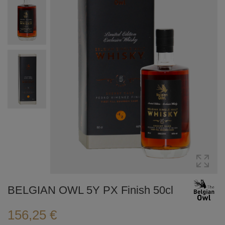
BELGIAN OWL 5Y PX Finish 50cl
156,25 €