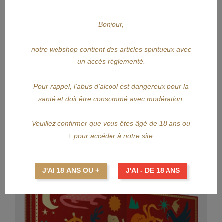
Bonjour,
APERÇU RAPIDE
1423
notre webshop contient des articles spiritueux avec
un accès réglementé.
24 DAYS OF RUM 2025
Pour rappel, l'abus d’alcool est dangereux pour la
Prix
84,90 €
santé et doit être consommé avec modération.
AJOUTER AU PANIER
Veuillez confirmer que vous êtes âgé de 18 ans ou
+ pour accéder à notre site.
J'AI 18 ANS OU +
J'AI - DE 18 ANS