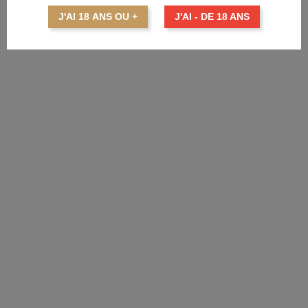
J'AI 18 ANS OU +
J'AI - DE 18 ANS
AJOUTER AU PANIER