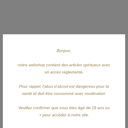
Bonjour,
notre webshop contient des articles spiritueux avec
un accès réglementé.
Pour rappel, l'abus d’alcool est dangereux pour la
APERÇU RAPIDE
santé et doit être consommé avec modération.
AVERNA
Veuillez confirmer que vous êtes âgé de 18 ans ou
+ pour accéder à notre site.
AVERNA Amaro 70cl
Prix
19,50 €