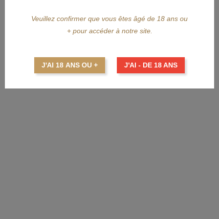
Veuillez confirmer que vous êtes âgé de 18 ans ou
+ pour accéder à notre site.
APERÇU RAPIDE
DICTADOR
J'AI 18 ANS OU +
J'AI - DE 18 ANS
DICTADOR 12 Ans 70cl
Prix
52,60 €
AJOUTER AU PANIER