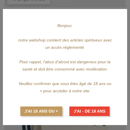
CITADELLE
Bonjour,
CITADELLE Jardin D'Eté 70cl
Prix
36,35 €
notre webshop contient des articles spiritueux avec
un accès réglementé.
AJOUTER AU PANIER
Pour rappel, l'abus d’alcool est dangereux pour la
santé et doit être consommé avec modération.
Veuillez confirmer que vous êtes âgé de 18 ans ou
+ pour accéder à notre site.
J'AI 18 ANS OU +
J'AI - DE 18 ANS