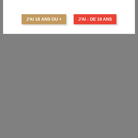
BARCELO Imperial Maple Cask
J'AI 18 ANS OU +
J'AI - DE 18 ANS
Prix
49,70 €
AJOUTER AU PANIER