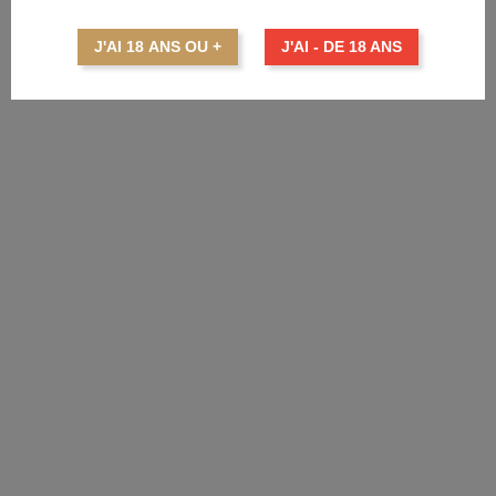
Prix
41,99 €
J'AI 18 ANS OU +
J'AI - DE 18 ANS
AJOUTER AU PANIER