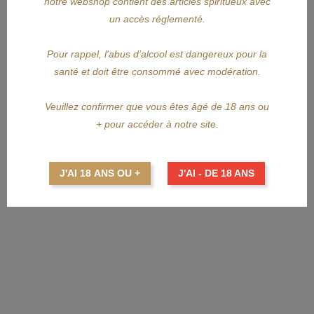
notre webshop contient des articles spiritueux avec
un accès réglementé.
Pour rappel, l'abus d’alcool est dangereux pour la
santé et doit être consommé avec modération.
Veuillez confirmer que vous êtes âgé de 18 ans ou
+ pour accéder à notre site.
J'AI 18 ANS OU +
J'AI - DE 18 ANS
APERÇU RAPIDE
LA MAISON DU RHUM
LA MAISON DU RHUM Antilles...
Prix
32,70 €