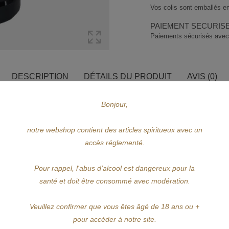
Vos colis sont emballés en
PAIEMENT SECURIS
Paiements sécurisés avec
DESCRIPTION
DÉTAILS DU PRODUIT
AVIS (0)
Bonjour,
himiste et pharmacien, passionné par la botanique locale en tant que remède à 
igine, des flancs du mont Braulio voisin. La production de l'amaro Braulio déb
notre webshop contient des articles spiritueux avec un
ement à partir de l'infusion de 13 plantes aromatiques.
accès réglementé.
la gentiane, l'achillée musquée et le genévrier font partie des ingrédients prin
Pour rappel, l'abus d’alcool est dangereux pour la
santé et doit être consommé avec modération.
 de roux de Slavonie.
u sans glace. Sa saveur forte ne permet pas beaucoup de mélanges heureux, il s
Veuillez confirmer que vous êtes âgé de 18 ans ou +
pour accéder à notre site.