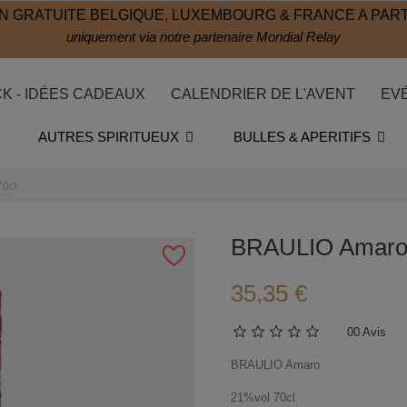
N GRATUITE BELGIQUE, LUXEMBOURG & FRANCE A PART
uniquement via notre partenaire Mondial Relay
CK - IDÉES CADEAUX
CALENDRIER DE L'AVENT
EV
AUTRES SPIRITUEUX
BULLES & APERITIFS
0cl
BRAULIO Amaro 
35,35 €
0
0 Avis
BRAULIO Amaro
21%vol 70cl