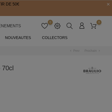
IR DE 50€
0
0
ÉNEMENTS
NOUVEAUTES
COLLECTORS
Prev
Prochain
chevron_left
chevron_right
70cl