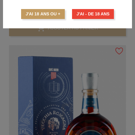
VECCHIA ROMAGNA Etichetta Nera
Prix
28,09 €
J'AI 18 ANS OU +
J'AI - DE 18 ANS
AJOUTER AU PANIER