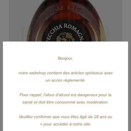
Bonjour,
notre webshop contient des articles spiritueux avec
un accès réglementé.
Pour rappel, l'abus d’alcool est dangereux pour la
santé et doit être consommé avec modération.
APERÇU RAPIDE
VECCHIA ROMAGNA
Veuillez confirmer que vous êtes âgé de 18 ans ou
+ pour accéder à notre site.