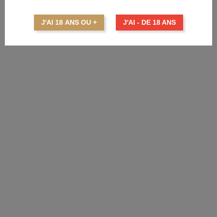
VECCHIA ROMAGNA Riserva 18
Prix
155,00 €
J'AI 18 ANS OU +
J'AI - DE 18 ANS
AJOUTER AU PANIER