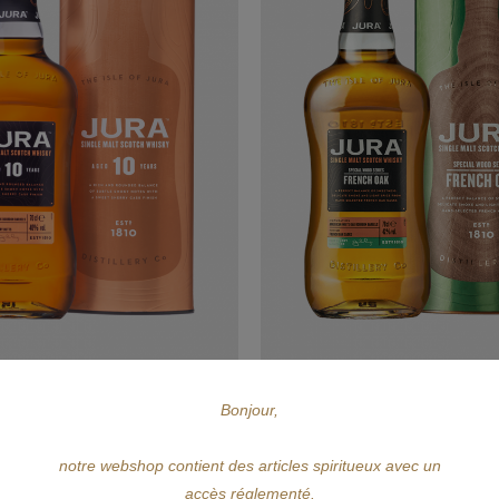
JURA
JURA
Bonjour,
JURA 10 Ans 70cl
JURA French Oak 70c
notre webshop contient des articles spiritueux avec un
accès réglementé.
Prix
Prix