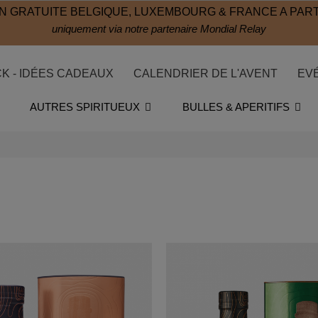
N GRATUITE BELGIQUE, LUXEMBOURG & FRANCE A PART
uniquement via notre partenaire Mondial Relay
CK - IDÉES CADEAUX
CALENDRIER DE L'AVENT
EV
AUTRES SPIRITUEUX
BULLES & APERITIFS