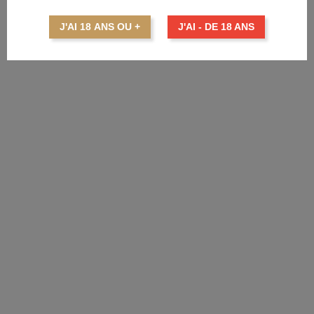
Prix
55,95 €
J'AI 18 ANS OU +
J'AI - DE 18 ANS
AJOUTER AU PANIER