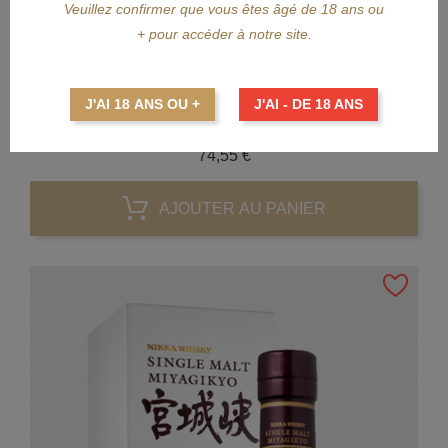
Veuillez confirmer que vous êtes âgé de 18 ans ou
APERÇU RAPIDE
+ pour accéder à notre site.
NIKKA
J'AI 18 ANS OU +
J'AI - DE 18 ANS
NIKKA Yoichi Single Malt 70cl
Prix
74,55 €
AJOUTER AU PANIER