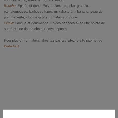
Bouche
: Epicée et riche. Poivre blanc, paprika, granola,
pamplemousse, barbecue fumé, milkshake à la banane, peau de
pomme verte, clou de girofle, tomates sur vigne.
Finale
: Longue et gourmande. Epices séchées avec une pointe de
sucre et une douce chaleur enveloppante.
Pour plus d'information, n'hésitez pas à visitez le site internet de
Waterford
.