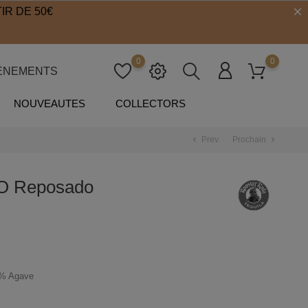
IR DE 50€
0
0
ÉNEMENTS
NOUVEAUTES
COLLECTORS
Prev
Prochain
chevron_left
chevron_right
 Reposado
% Agave