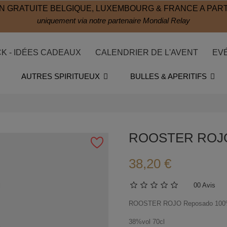
N GRATUITE BELGIQUE, LUXEMBOURG & FRANCE A PART
uniquement via notre partenaire Mondial Relay
CK - IDÉES CADEAUX
CALENDRIER DE L'AVENT
EV
AUTRES SPIRITUEUX
BULLES & APERITIFS
ROOSTER ROJO
38,20 €
0
0 Avis
ROOSTER ROJO Reposado 100
38%vol 70cl