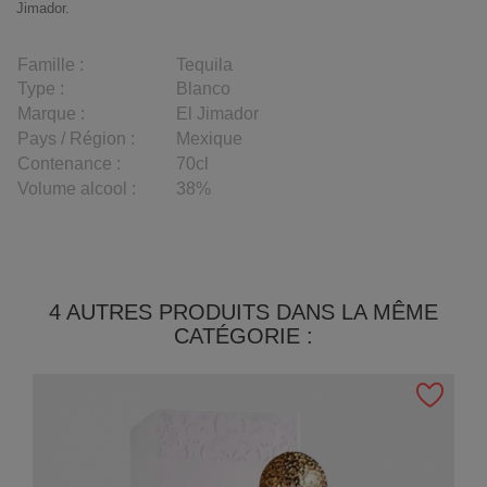
Jimador
.
Famille :
Tequila
Type :
Blanco
Marque :
El Jimador
Pays / Région :
Mexique
Contenance :
70cl
Volume alcool :
38%
4 AUTRES PRODUITS DANS LA MÊME
CATÉGORIE :