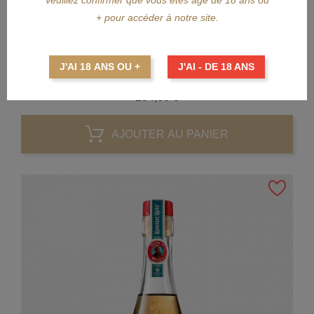
Veuillez confirmer que vous êtes âgé de 18 ans ou
APERÇU RAPIDE
+ pour accéder à notre site.
PATRÓN
J'AI 18 ANS OU +
J'AI - DE 18 ANS
PATRÓN El Cielo
Prix
234,00 €
AJOUTER AU PANIER