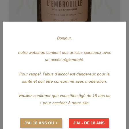
Bonjour,
notre webshop contient des articles spiritueux avec
un accès réglementé.
APERÇU RAPIDE
Pour rappel, l'abus d’alcool est dangereux pour la
L'EMBROUILLE
santé et doit être consommé avec modération.
L'EMBROUILLE Poire Vanille
Veuillez confirmer que vous êtes âgé de 18 ans ou
Prix
42,50 €
+ pour accéder à notre site.
AJOUTER AU PANIER
J'AI 18 ANS OU +
J'AI - DE 18 ANS