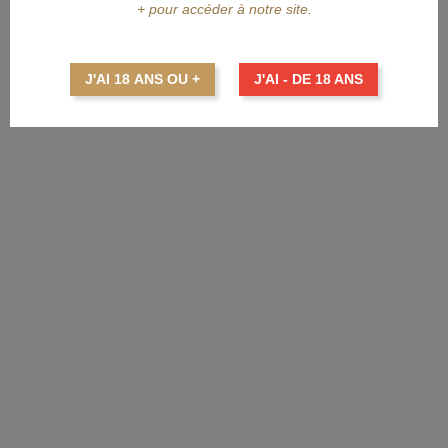
+ pour accéder à notre site.
KRAKEN
KRAKEN Black Spiced The...
J'AI 18 ANS OU +
J'AI - DE 18 ANS
Prix
49,95 €
AJOUTER AU PANIER