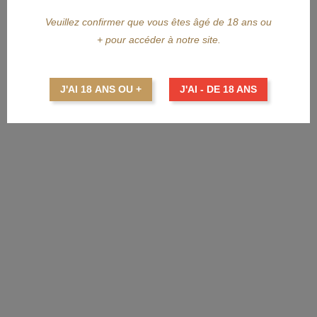
Veuillez confirmer que vous êtes âgé de 18 ans ou
+ pour accéder à notre site.
APERÇU RAPIDE
DAMOISEAU
J'AI 18 ANS OU +
J'AI - DE 18 ANS
DAMOISEAU Millésime 2007 70cl
Prix
116,00 €
AJOUTER AU PANIER