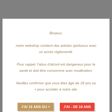
Bonjour,
notre webshop contient des articles spiritueux avec
un accès réglementé.
APERÇU RAPIDE
Pour rappel, l'abus d’alcool est dangereux pour la
LA FAVORITE
santé et doit être consommé avec modération.
LA FAVORITE Plaisance Canne...
Veuillez confirmer que vous êtes âgé de 18 ans ou
Prix
66,40 €
+ pour accéder à notre site.
AJOUTER AU PANIER
J'AI 18 ANS OU +
J'AI - DE 18 ANS