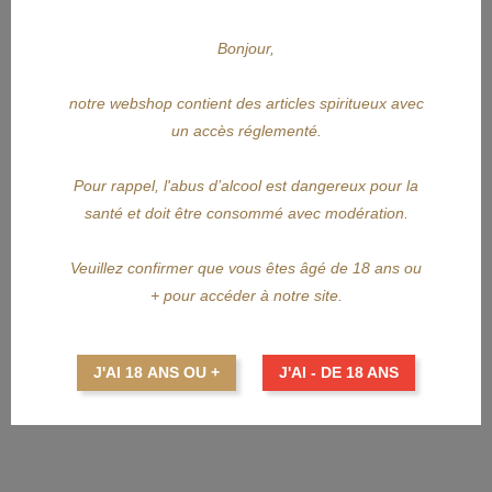
APERÇU RAPIDE
Bonjour,
SAINT-JAMES
notre webshop contient des articles spiritueux avec
un accès réglementé.
SAINT-JAMES Ephémères N°5
Pour rappel, l'abus d’alcool est dangereux pour la
Prix
120,00 €
santé et doit être consommé avec modération.
AJOUTER AU PANIER
Veuillez confirmer que vous êtes âgé de 18 ans ou
+ pour accéder à notre site.
J'AI 18 ANS OU +
J'AI - DE 18 ANS