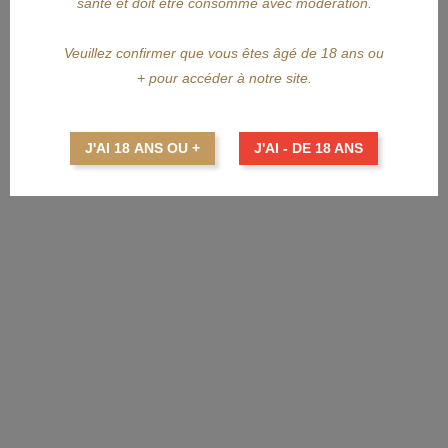
santé et doit être consommé avec modération.
Veuillez confirmer que vous êtes âgé de 18 ans ou
+ pour accéder à notre site.
APERÇU RAPIDE
J'AI 18 ANS OU +
J'AI - DE 18 ANS
GRAHAM'S
GRAHAM'S Six Grapes 75cl
Prix
17,40 €
AJOUTER AU PANIER