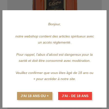
Bonjour,
notre webshop contient des articles spiritueux avec
APERÇU RAPIDE
un accès réglementé.
COINTREAU
Pour rappel, l'abus d’alcool est dangereux pour la
santé et doit être consommé avec modération.
COINTREAU Noir 70cl
Prix
51,25 €
Veuillez confirmer que vous êtes âgé de 18 ans ou
+ pour accéder à notre site.
AJOUTER AU PANIER
J'AI 18 ANS OU +
J'AI - DE 18 ANS