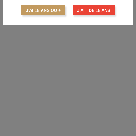
Prix
26,50 €
J'AI 18 ANS OU +
J'AI - DE 18 ANS
AJOUTER AU PANIER