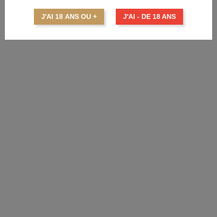
Prix
45,30 €
J'AI 18 ANS OU +
J'AI - DE 18 ANS
AJOUTER AU PANIER