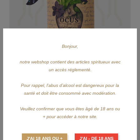
Bonjour,
notre webshop contient des articles spiritueux avec
un accès réglementé.
APERÇU RAPIDE
Pour rappel, l'abus d’alcool est dangereux pour la
OCUS
santé et doit être consommé avec modération.
Veuillez confirmer que vous êtes âgé de 18 ans ou
OCUS Gin
+ pour accéder à notre site.
Prix
37,75 €
AJOUTER AU PANIER
J'AI 18 ANS OU +
J'AI - DE 18 ANS