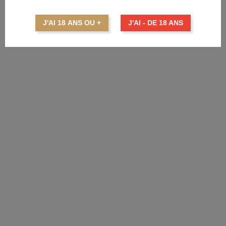
KYRÖ Gin 50cl
Prix
36,10 €
J'AI 18 ANS OU +
J'AI - DE 18 ANS
AJOUTER AU PANIER