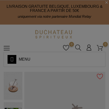
LIVRAISON GRATUITE BELGIQUE, LUXEMBOURG &
FRANCE A PARTIR DE 50€
uniquement via notre partenaire Mondial Relay
0
0
MENU