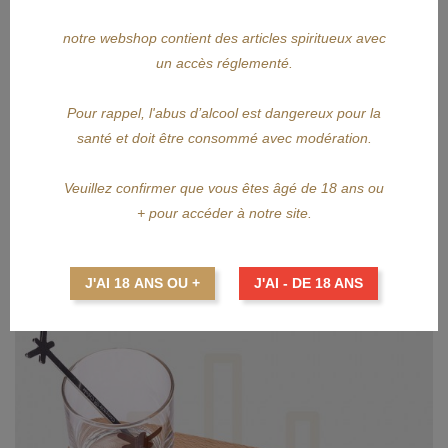
Prix
32,00 €
notre webshop contient des articles spiritueux avec
un accès réglementé.
AJOUTER AU PANIER
Pour rappel, l'abus d’alcool est dangereux pour la
santé et doit être consommé avec modération.
Veuillez confirmer que vous êtes âgé de 18 ans ou
+ pour accéder à notre site.
J'AI 18 ANS OU +
J'AI - DE 18 ANS