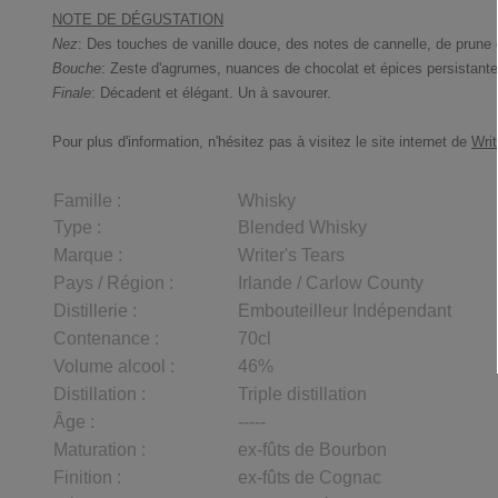
NOTE DE DÉGUSTATION
Nez
: Des touches de vanille douce, des notes de cannelle, de prune 
Bouche
: Zeste d'agrumes, nuances de chocolat et épices persistante
Finale
: Décadent et élégant. Un à savourer.
Pour plus d'information, n'hésitez pas à visitez le site internet de
Writ
Famille :
Whisky
Type :
Blended Whisky
Marque :
Writer's Tears
Pays / Région :
Irlande / Carlow County
Distillerie :
Embouteilleur Indépendant
Contenance :
70cl
Volume alcool :
46%
Distillation :
Triple distillation
Âge :
-----
Maturation :
ex-fûts de Bourbon
Finition :
ex-fûts de Cognac