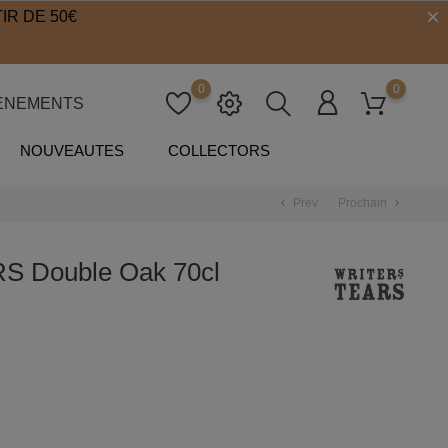
IR DE 50€
0
0
ÉNEMENTS
NOUVEAUTES
COLLECTORS
Prev
Prochain
chevron_left
chevron_right
 Double Oak 70cl