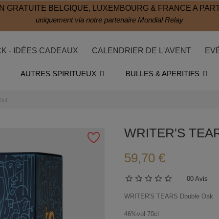
N GRATUITE BELGIQUE, LUXEMBOURG & FRANCE A PART
uniquement via notre partenaire Mondial Relay
CK - IDÉES CADEAUX
CALENDRIER DE L'AVENT
EV
AUTRES SPIRITUEUX
BULLES & APERITIFS
0cl
WRITER'S TEARS
59,70 €
0
0 Avis
WRITER'S TEARS Double Oak
46%vol 70cl