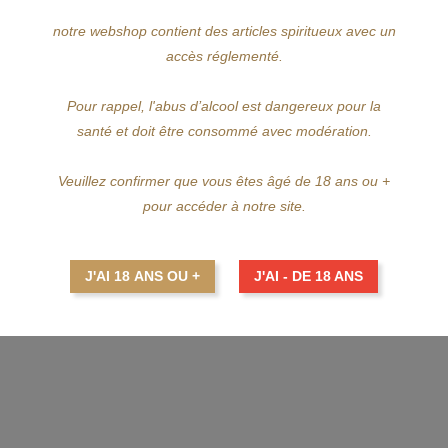
notre webshop contient des articles spiritueux avec un
et de poire pochée.
accès réglementé.
s.
Pour rappel, l'abus d’alcool est dangereux pour la
er's Tears
.
santé et doit être consommé avec modération.
Veuillez confirmer que vous êtes âgé de 18 ans ou +
pour accéder à notre site.
J'AI 18 ANS OU +
J'AI - DE 18 ANS