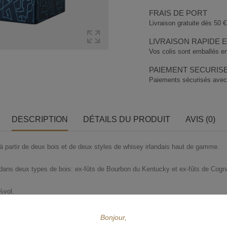
FRAIS DE PORT
Livraison gratuite dès 50 € 
LIVRAISON RAPIDE 
Vos colis sont emballés en
PAIEMENT SECURIS
Paiements sécurisés avec
DESCRIPTION
DÉTAILS DU PRODUIT
AVIS (0)
partir de deux bois et de deux styles de whisey irlandais haut de gamme.
lli dans deux types de bois: ex-fûts de Bourbon du Kentucky et ex-fûts de Cog
6%vol.
tre la famille Walsh dans le comté de Carlow en Irlande et la famille Legaret 
Bonjour,