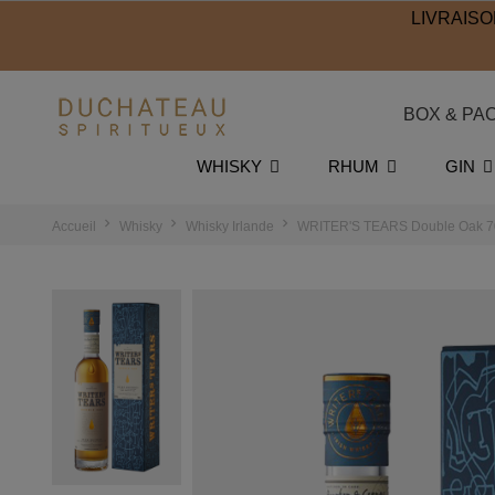
LIVRAISO
BOX & PA
WHISKY
RHUM
GIN
Accueil
Whisky
Whisky Irlande
WRITER'S TEARS Double Oak 7