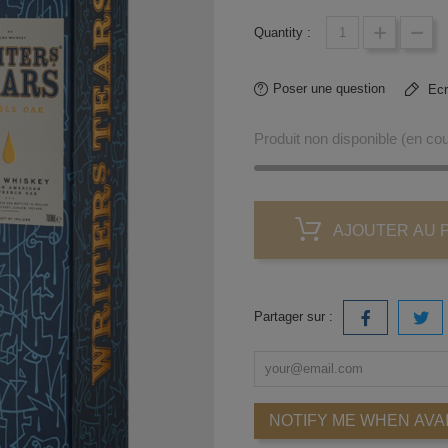
Quantity :
Poser une question
Ecri
Produit non disponible (en c
AJOUTER AU 
Partager sur :
NOTIFY ME WHEN AVA