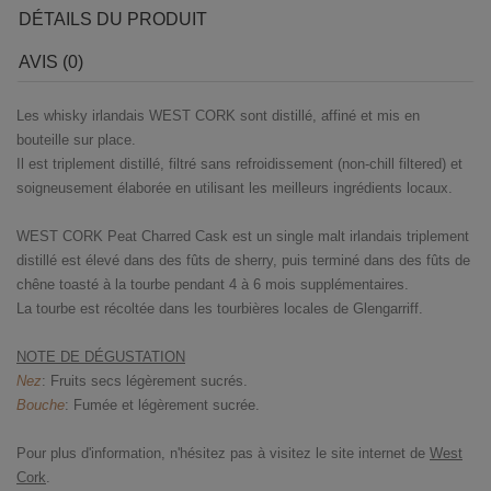
DÉTAILS DU PRODUIT
AVIS (0)
Les whisky irlandais WEST CORK sont distillé, affiné et mis en
bouteille sur place.
Il est triplement distillé, filtré sans refroidissement (non-chill filtered) et
soigneusement élaborée en utilisant les meilleurs ingrédients locaux.
WEST CORK Peat Charred Cask est un single malt irlandais triplement
distillé est élevé dans des fûts de sherry, puis terminé dans des fûts de
chêne toasté à la tourbe pendant 4 à 6 mois supplémentaires.
La tourbe est récoltée dans les tourbières locales de Glengarriff.
NOTE DE DÉGUSTATION
Nez
: Fruits secs légèrement sucrés.
Bouche
: Fumée et légèrement sucrée.
Pour plus d'information, n'hésitez pas à visitez le site internet de
West
Cork
.