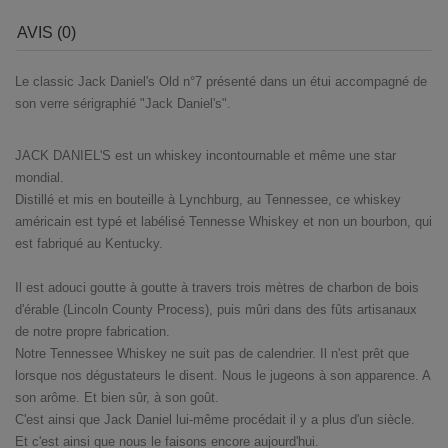
AVIS (0)
Le classic Jack Daniel's Old n°7 présenté dans un étui accompagné de
son verre sérigraphié "Jack Daniel's".
JACK DANIEL'S est un whiskey incontournable et même une star
mondial.
Distillé et mis en bouteille à Lynchburg, au Tennessee, ce whiskey
américain est typé et labélisé Tennesse Whiskey et non un bourbon, qui
est fabriqué au Kentucky.
Il est adouci goutte à goutte à travers trois mètres de charbon de bois
d'érable (Lincoln County Process), puis mûri dans des fûts artisanaux
de notre propre fabrication.
Notre Tennessee Whiskey ne suit pas de calendrier. Il n'est prêt que
lorsque nos dégustateurs le disent. Nous le jugeons à son apparence. A
son arôme. Et bien sûr, à son goût.
C'est ainsi que Jack Daniel lui-même procédait il y a plus d'un siècle.
Et c'est ainsi que nous le faisons encore aujourd'hui.