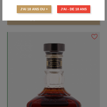
Prix
22,25 €
J'AI 18 ANS OU +
J'AI - DE 18 ANS
AJOUTER AU PANIER