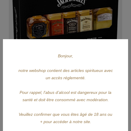
Bonjour,
notre webshop contient des articles spiritueux avec
un accès réglementé.
Pour rappel, l'abus d’alcool est dangereux pour la
APERÇU RAPIDE
santé et doit être consommé avec modération.
JACK DANIEL'S
Veuillez confirmer que vous êtes âgé de 18 ans ou
+ pour accéder à notre site.
JACK DANIEL'S Variety Pack...