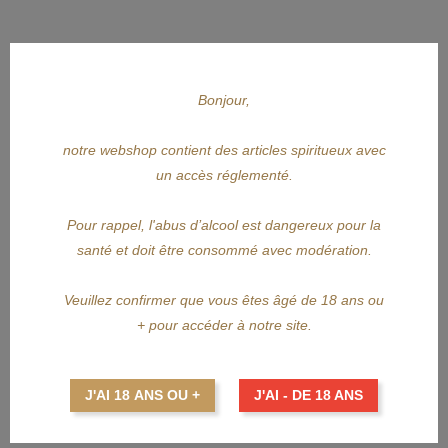
Bonjour,
notre webshop contient des articles spiritueux avec
APERÇU RAPIDE
un accès réglementé.
A.H. RIISE
Pour rappel, l'abus d’alcool est dangereux pour la
santé et doit être consommé avec modération.
A.H. RIISE NPU Black...
Prix
151,49 €
Veuillez confirmer que vous êtes âgé de 18 ans ou
+ pour accéder à notre site.
AJOUTER AU PANIER
J'AI 18 ANS OU +
J'AI - DE 18 ANS