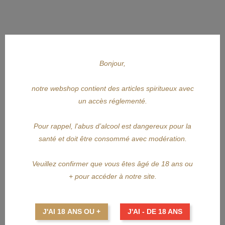
Bonjour,
notre webshop contient des articles spiritueux avec
un accès réglementé.
APERÇU RAPIDE
PLANTATION
Pour rappel, l'abus d’alcool est dangereux pour la
santé et doit être consommé avec modération.
PLANTATION Vintage Panama...
Veuillez confirmer que vous êtes âgé de 18 ans ou
Prix
73,60 €
+ pour accéder à notre site.
AJOUTER AU PANIER
J'AI 18 ANS OU +
J'AI - DE 18 ANS