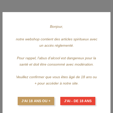
Bonjour,
notre webshop contient des articles spiritueux avec
APERÇU RAPIDE
un accès réglementé.
OPTHIMUS
Pour rappel, l'abus d’alcool est dangereux pour la
santé et doit être consommé avec modération.
OPTHIMUS 18Y Cum Laude
Prix
59,50 €
Veuillez confirmer que vous êtes âgé de 18 ans ou
+ pour accéder à notre site.
AJOUTER AU PANIER
J'AI 18 ANS OU +
J'AI - DE 18 ANS