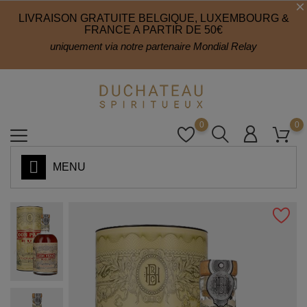
LIVRAISON GRATUITE BELGIQUE, LUXEMBOURG &
FRANCE A PARTIR DE 50€
uniquement via notre partenaire Mondial Relay
0
0
MENU