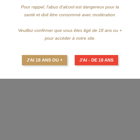
ien fûts de chêne ayant contenu du Bourbon, Malteco 25 ans Reserva Rara est u
Pour rappel, l'abus d’alcool est dangereux pour la
santé et doit être consommé avec modération.
oppant un nez typiquement latino avec de belles effluves torréfiées, portées par
Veuillez confirmer que vous êtes âgé de 18 ans ou +
orréfiées.
pour accéder à notre site.
uits à coque grillés et du bois chauffé.
J'AI 18 ANS OU +
J'AI - DE 18 ANS
fruits à coque grillés tout en restant dans l'ensemble léger.
oir comme un chocolat au lait bien lacté.