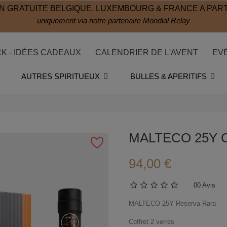
N GRATUITE BELGIQUE, LUXEMBOURG & FRANCE A PART
uniquement via notre partenaire Mondial Relay
CK - IDÉES CADEAUX
CALENDRIER DE L'AVENT
EV
AUTRES SPIRITUEUX
BULLES & APERITIFS
MALTECO 25Y Co
94,00 €
0
0 Avis
MALTECO 25Y Reserva Rara
Coffret 2 verres