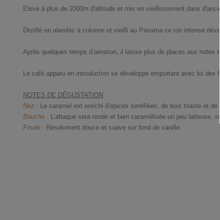
Elevé à plus de 2000m d'altitude et mis en vieillissement dans d'anc
Distillé en alambic à colonne et vieilli au Panama ce ron intense dével
Après quelques temps d’aération, il laisse plus de places aux notes t
Le café apparu en introduction se développe emportant avec lui des fr
NOTES DE DÉGUSTATION
Nez
: Le caramel est enrichi d’épices torréfiées, de bois toasté et de 
Bouche
: L’attaque sera ronde et bien caramélisée un peu laiteuse, v
Finale
: Résolument douce et suave sur fond de vanille.