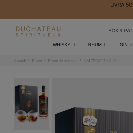
LIVRAISO
BOX & PA
WHISKY
RHUM
GIN
Accueil
Rhum
Rhum de mélasse
MALTECO 25Y Coffret