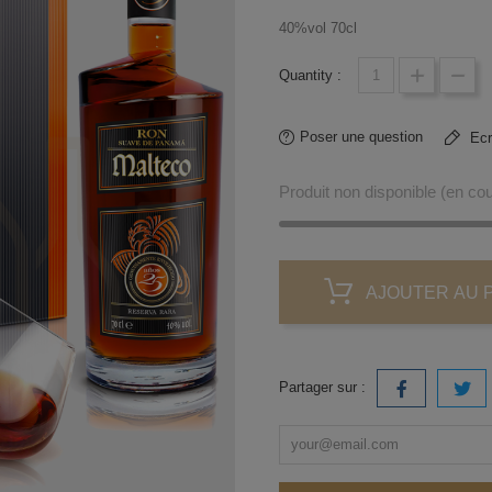
40%vol 70cl
Quantity :
Poser une question
Ecri
Produit non disponible (en c
AJOUTER AU 
Partager sur :