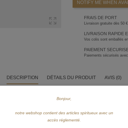
NOTIFY ME WHEN AVA
FRAIS DE PORT
Livraison gratuite dès 50 € 
LIVRAISON RAPIDE 
Vos colis sont emballés en
PAIEMENT SECURIS
Paiements sécurisés avec
DESCRIPTION
DÉTAILS DU PRODUIT
AVIS (0)
l et 2 verres à dégustation.
Bonjour,
notre webshop contient des articles spiritueux avec un
accès réglementé.
e America SA.