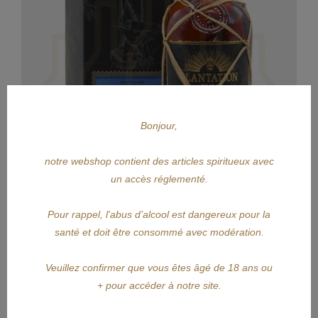
Bonjour,
notre webshop contient des articles spiritueux avec
un accès réglementé.
Pour rappel, l'abus d’alcool est dangereux pour la
APERÇU RAPIDE
santé et doit être consommé avec modération.
PLANTATION
Veuillez confirmer que vous êtes âgé de 18 ans ou
+ pour accéder à notre site.
PLANTATION SC Guyana 2008/2023
Prix
113,25 €