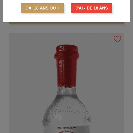
Prix
82,15 €
J'AI 18 ANS OU +
J'AI - DE 18 ANS
AJOUTER AU PANIER