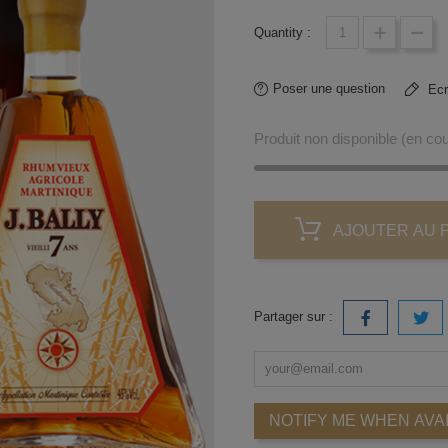
Quantity :
Poser une question
Ecri
Produit non disponible (en c
AJOUTER AU 
Partager sur :
NOTIFY ME WHEN AVA