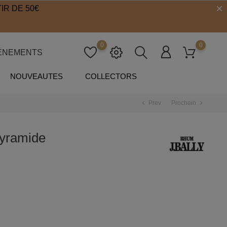
IR DE 50€
0
0
ÉNEMENTS
NOUVEAUTES
COLLECTORS
Prev
Prochain
chevron_left
chevron_right
yramide