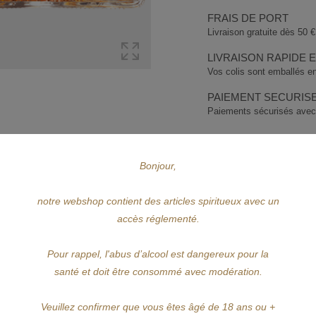
FRAIS DE PORT
Livraison gratuite dès 50 € 
LIVRAISON RAPIDE 
Vos colis sont emballés en
PAIEMENT SECURIS
Paiements sécurisés avec
DESCRIPTION
DÉTAILS DU PRODUIT
Bonjour,
AVIS (0)
notre webshop contient des articles spiritueux avec un
un rhum agricole d'une grande finesse avec beaucoup de maturité.
accès réglementé.
e fruits secs et chocolat, il fait partie des produits haut de gamme mais non
iqué et complexe.
Pour rappel, l'abus d’alcool est dangereux pour la
santé et doit être consommé avec modération.
 mais bien fondu laissant ressortir toute la palette aromatique.
Veuillez confirmer que vous êtes âgé de 18 ans ou +
heur avec une prise en bouche grasse et ample.