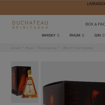
LIVRAISO
BOX & PA
WHISKY
RHUM
GIN
Accueil
Rhum
Rhum agricole
J.BALLY 7 Ans Pyramide