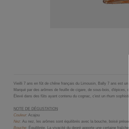
Vieilli 7 ans en fût de chêne français du Limousin, Bally 7 ans est 
Marqué par des arômes de feuille de cigare, de sous-bois, d'épices, d
Élevé dans des fûts ayant contenu du cognac, c'est un rhum sophist
NOTE DE DÉGUSTATION
Couleur
: Acajou
Nez
: Au nez, les arômes sont équilibrés avec la bouche, boisé présent
Bouche
: Équilibrée. La vivacité du degré apporte une certaine fraîc