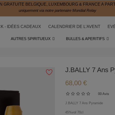
N GRATUITE BELGIQUE, LUXEMBOURG & FRANCE A PART
uniquement via notre partenaire Mondial Relay
CK - IDÉES CADEAUX
CALENDRIER DE L'AVENT
EV
AUTRES SPIRITUEUX
BULLES & APERITIFS
J.BALLY 7 Ans P
68,00 €
0
0 Avis
J.BALLY 7 Ans Pyramide
45%vol 70cl