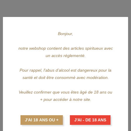
Bonjour,
notre webshop contient des articles spiritueux avec
APERÇU RAPIDE
un accès réglementé.
CLEMENT
Pour rappel, l'abus d’alcool est dangereux pour la
santé et doit être consommé avec modération.
CLEMENT Vieux 15Y
Veuillez confirmer que vous êtes âgé de 18 ans ou
Prix
179,00 €
+ pour accéder à notre site.
AJOUTER AU PANIER
J'AI 18 ANS OU +
J'AI - DE 18 ANS