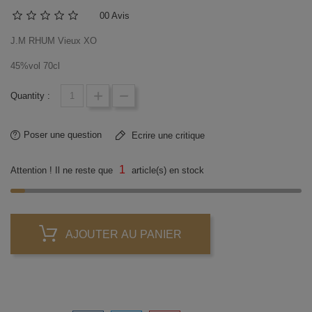
0
0 Avis
J.M RHUM Vieux XO
45%vol 70cl
Quantity :
Poser une question
Ecrire une critique
1
Attention ! Il ne reste que
article(s) en stock
AJOUTER AU PANIER