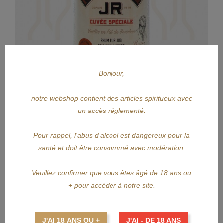
Bonjour,
notre webshop contient des articles spiritueux avec
un accès réglementé.
APERÇU RAPIDE
Pour rappel, l'abus d’alcool est dangereux pour la
REIMONENQ
santé et doit être consommé avec modération.
REIMONENQ 4Y Cuvée JR
Veuillez confirmer que vous êtes âgé de 18 ans ou
+ pour accéder à notre site.
Prix
53,65 €
AJOUTER AU PANIER
J'AI 18 ANS OU +
J'AI - DE 18 ANS