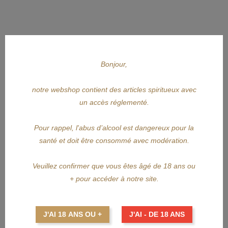
Bonjour,
notre webshop contient des articles spiritueux avec
un accès réglementé.
APERÇU RAPIDE
BLOOM
Pour rappel, l'abus d’alcool est dangereux pour la
santé et doit être consommé avec modération.
BLOOM Jasmine & Rose 70cl
Veuillez confirmer que vous êtes âgé de 18 ans ou
Prix
36,35 €
+ pour accéder à notre site.
AJOUTER AU PANIER
J'AI 18 ANS OU +
J'AI - DE 18 ANS